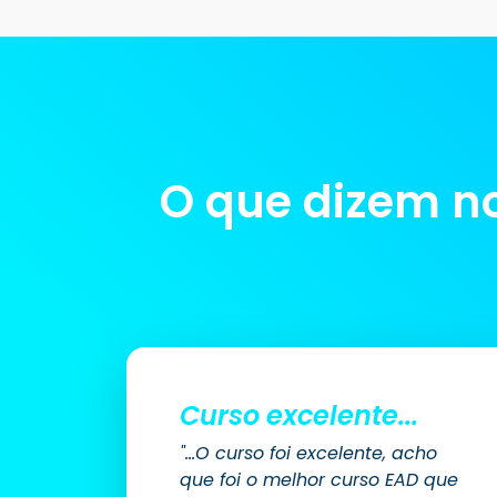
O que dizem no
Curso excelente...
"...O curso foi excelente, acho
que foi o melhor curso EAD que