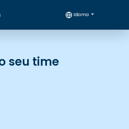
Idioma
g
o seu time